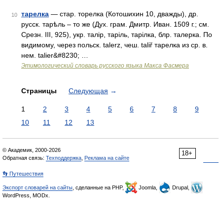
тарелка
— стар. торелка (Котошихин 10, дважды), др.
10
русск. тарѣль – то же (Дух. грам. Дмитр. Иван. 1509 г.; см.
Срезн. III, 925), укр. талiр, тарiль, тарiлка, блр. талерка. По
видимому, через польск. talerz, чеш. taliř тарелка из ср. в.
нем. talier&#8230; …
Этимологический словарь русского языка Макса Фасмера
Страницы
Следующая
→
1
2
3
4
5
6
7
8
9
10
11
12
13
© Академик, 2000-2026
18+
Обратная связь:
Техподдержка
,
Реклама на сайте
👣 Путешествия
Экспорт словарей на сайты
, сделанные на PHP,
Joomla,
Drupal,
WordPress, MODx.