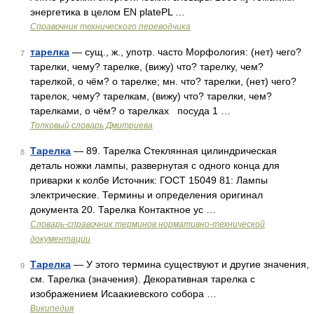
энергетика в целом EN platePL …
Справочник технического переводчика
тарелка
— сущ., ж., употр. часто Морфология: (нет) чего?
7
тарелки, чему? тарелке, (вижу) что? тарелку, чем?
тарелкой, о чём? о тарелке; мн. что? тарелки, (нет) чего?
тарелок, чему? тарелкам, (вижу) что? тарелки, чем?
тарелками, о чём? о тарелках посуда 1 …
Толковый словарь Дмитриева
Тарелка
— 89. Тарелка Стеклянная цилиндрическая
8
деталь ножки лампы, развернутая с одного конца для
приварки к колбе Источник: ГОСТ 15049 81: Лампы
электрические. Термины и определения оригинал
документа 20. Тарелка Контактное ус …
Словарь-справочник терминов нормативно-технической
документации
Тарелка
— У этого термина существуют и другие значения,
9
см. Тарелка (значения). Декоративная тарелка с
изображением Исаакиевского собора …
Википедия