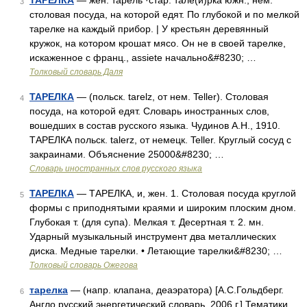
ТАРЕЛКА
— жен. тарель ·стар. тале(и)рка южн., нем.
3
столовая посуда, на которой едят. По глубокой и по мелкой
тарелке на каждый прибор. | У крестьян деревянный
кружок, на котором крошат мясо. Он не в своей тарелке,
искаженное с франц., assiete начально&#8230; …
Толковый словарь Даля
ТАРЕЛКА
— (польск. tarelz, от нем. Teller). Столовая
4
посуда, на которой едят. Словарь иностранных слов,
вошедших в состав русского языка. Чудинов А.Н., 1910.
ТАРЕЛКА польск. talerz, от немецк. Teller. Круглый сосуд с
закраинами. Объяснение 25000&#8230; …
Словарь иностранных слов русского языка
ТАРЕЛКА
— ТАРЕЛКА, и, жен. 1. Столовая посуда круглой
5
формы с приподнятыми краями и широким плоским дном.
Глубокая т. (для супа). Мелкая т. Десертная т. 2. мн.
Ударный музыкальный инструмент два металлических
диска. Медные тарелки. • Летающие тарелки&#8230; …
Толковый словарь Ожегова
тарелка
— (напр. клапана, деаэратора) [А.С.Гольдберг.
6
Англо русский энергетический словарь. 2006 г.] Тематики